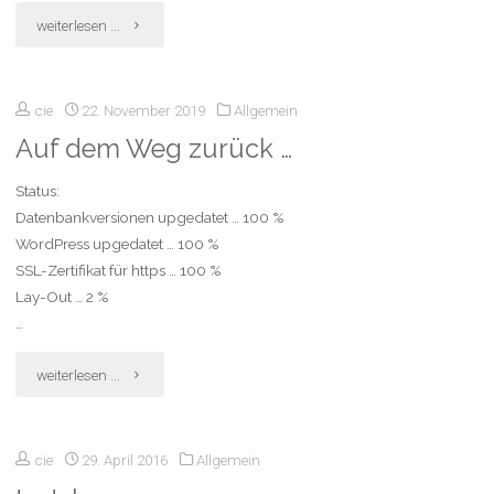
"#AufderCouch:
weiterlesen ...
Am
cie
22. November 2019
Allgemein
Tag
Auf dem Weg zurück …
des
Status:
Buches
Datenbankversionen upgedatet … 100 %
über
WordPress upgedatet … 100 %
SSL-Zertifikat für https … 100 %
Anhalter,
Lay-Out … 2 %
…
Marianengraben
"Auf
weiterlesen ...
und
dem
Warten
cie
29. April 2016
Allgemein
Weg
auf