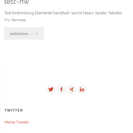
test-hw
zurück
Moers"
Test Einbindung Elemente handball-world News: Spiele: Tabelle:
…"
TV-Termine:
"test-
weiterlesen ...
hw"
TWITTER
Meine Tweets