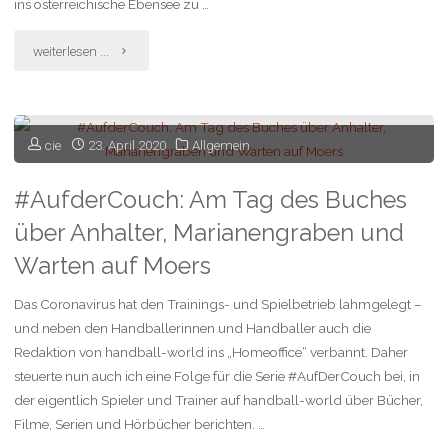
ins österreichische Ebensee zu …
"Meine
weiterlesen ...
erste
Challenge
cie
23. April 2020
Allgemein
und
#AufderCouch: Am Tag des Buches
dann
über Anhalter, Marianengraben und
mit
Warten auf Moers
Video
Das Coronavirus hat den Trainings- und Spielbetrieb lahmgelegt –
und neben den Handballerinnen und Handballer auch die
und
Redaktion von handball-world ins „Homeoffice“ verbannt. Daher
Alkohol"
steuerte nun auch ich eine Folge für die Serie #AufDerCouch bei, in
der eigentlich Spieler und Trainer auf handball-world über Bücher,
Filme, Serien und Hörbücher berichten. …